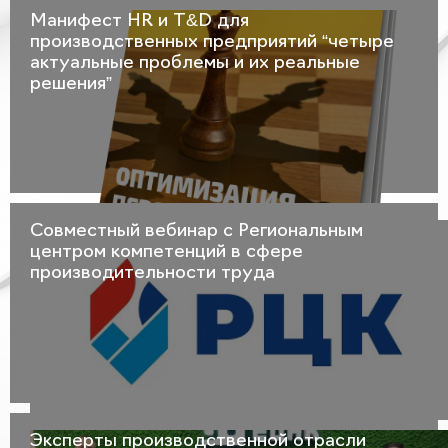
Манифест HR и T&D для
производственных предприятий “четыре
актуальные проблемы и их реальные
решения”
Совместный вебинар с Региональным
центром компетенций в сфере
производительности труда
Эксперты производственной отрасли