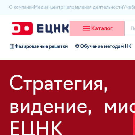
О компании
Медиа-центр
Направления деятельности
Учеб
Каталог
Фазированные решетки
Обучение методам НК
Стратегия,
видение, ми
ЕЦНК