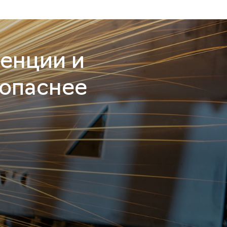
енции и
зопаснее