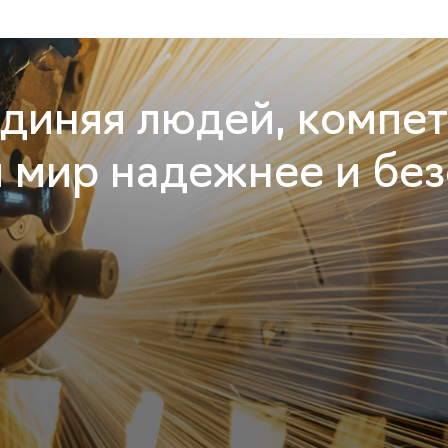
диняя людей, компет
м мир надежнее и бе