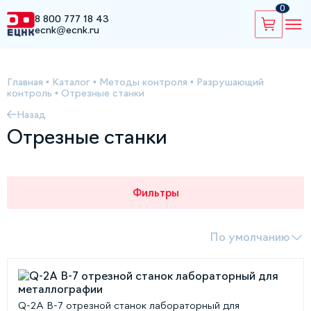
0
8 800 777 18 43
ecnk@ecnk.ru
Главная
•
Каталог
•
Методы контроля
•
Разрушающий
контроль
•
Отрезные станки
Назад
Отрезные станки
Фильтры
По умолчанию
Q-2A В-7 отрезной станок лабораторный для