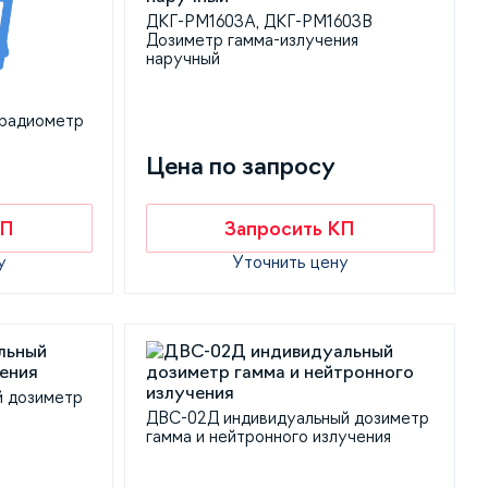
ДКГ-РМ1603А, ДКГ-РМ1603B
Дозиметр гамма-излучения
наручный
радиометр
Цена по запросу
КП
Запросить КП
у
Уточнить цену
й дозиметр
ДВС-02Д индивидуальный дозиметр
гамма и нейтронного излучения