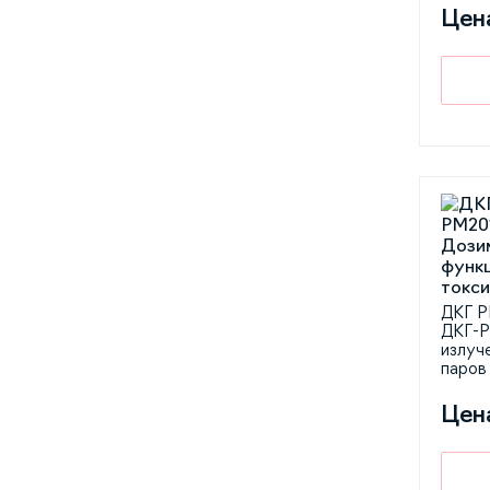
Цен
ДКГ Р
ДКГ-Р
излуч
паров
Цен