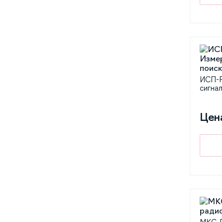
ИСП-P
сигна
Цен