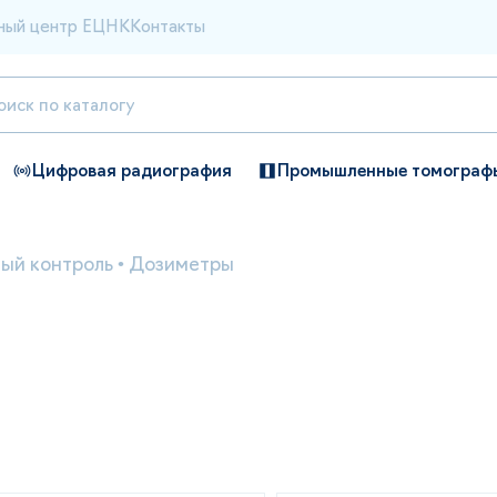
ный центр ЕЦНК
Контакты
Цифровая радиография
Промышленные томограф
ый контроль
•
Дозиметры