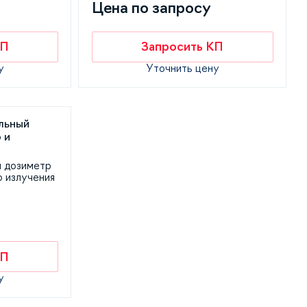
Цена по запросу
КП
Запросить КП
у
Уточнить цену
 дозиметр
о излучения
КП
у