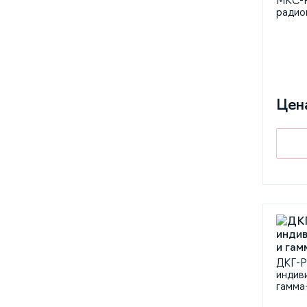
МКС-
радио
Цен
ДКГ-P
индив
гамма