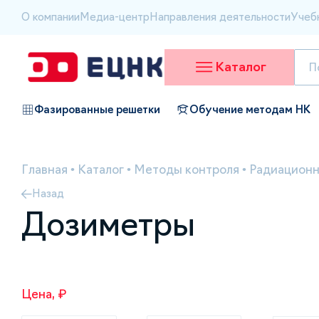
О компании
Медиа-центр
Направления деятельности
Учеб
Каталог
Фазированные решетки
Обучение методам НК
Главная
•
Каталог
•
Методы контроля
•
Радиационн
Назад
Дозиметры
Цена, ₽