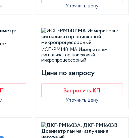
к
Уточнить цену
тр-
ИСП-РМ1401МА Измеритель-
сигнализатор поисковый
микропроцессорный
Цена по запросу
КП
Запросить КП
у
Уточнить цену