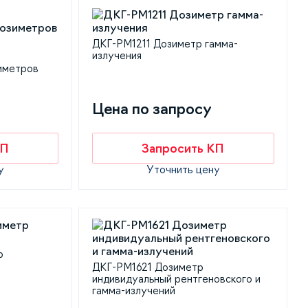
ДКГ-РМ1211 Дозиметр гамма-
излучения
иметров
Цена по запросу
КП
Запросить КП
у
Уточнить цену
р
ДКГ-PM1621 Дозиметр
индивидуальный рентгеновского и
гамма-излучений