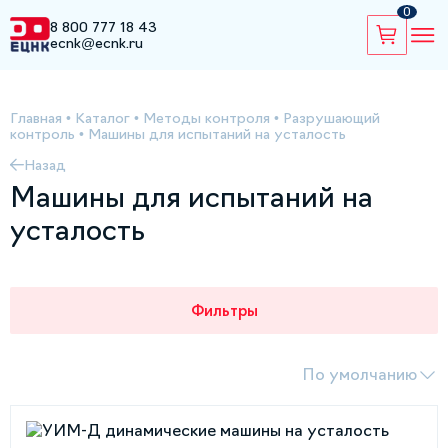
0
8 800 777 18 43
ecnk@ecnk.ru
Главная
•
Каталог
•
Методы контроля
•
Разрушающий
контроль
•
Машины для испытаний на усталость
Назад
Машины для испытаний на
усталость
Фильтры
По умолчанию